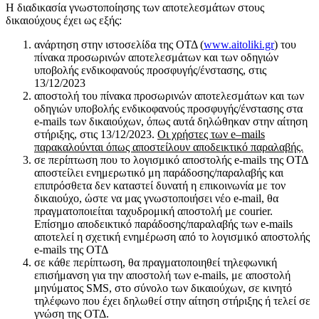
Η διαδικασία γνωστοποίησης των αποτελεσμάτων στους
δικαιούχους έχει ως εξής:
ανάρτηση στην ιστοσελίδα της ΟΤΔ (
www.aitoliki.gr
) του
πίνακα προσωρινών αποτελεσμάτων και των οδηγιών
υποβολής ενδικοφανούς προσφυγής/ένστασης, στις
13/12/2023
αποστολή του πίνακα προσωρινών αποτελεσμάτων και των
οδηγιών υποβολής ενδικοφανούς προσφυγής/ένστασης στα
e-mails των δικαιούχων, όπως αυτά δηλώθηκαν στην αίτηση
στήριξης, στις 13/12/2023.
Οι χρήστες των
e
–
mails
παρακαλούνται όπως αποστείλουν αποδεικτικό παραλαβής.
σε περίπτωση που το λογισμικό αποστολής e-mails της ΟΤΔ
αποστείλει ενημερωτικό μη παράδοσης/παραλαβής και
επιπρόσθετα δεν καταστεί δυνατή η επικοινωνία με τον
δικαιούχο, ώστε να μας γνωστοποιήσει νέο e-mail, θα
πραγματοποιείται ταχυδρομική αποστολή με courier.
Επίσημο αποδεικτικό παράδοσης/παραλαβής των e-mails
αποτελεί η σχετική ενημέρωση από το λογισμικό αποστολής
e-mails της ΟΤΔ
σε κάθε περίπτωση, θα πραγματοποιηθεί τηλεφωνική
επισήμανση για την αποστολή των e-mails, με αποστολή
μηνύματος SMS, στο σύνολο των δικαιούχων, σε κινητό
τηλέφωνο που έχει δηλωθεί στην αίτηση στήριξης ή τελεί σε
γνώση της ΟΤΔ.