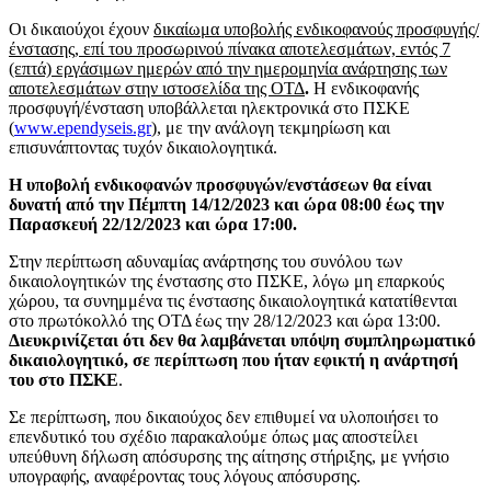
Οι δικαιούχοι έχουν
δικαίωμα υποβολής ενδικοφανούς προσφυγής/
ένστασης, επί του προσωρινού πίνακα αποτελεσμάτων, εντός 7
(επτά) εργάσιμων ημερών από την ημερομηνία ανάρτησης των
αποτελεσμάτων στην ιστοσελίδα της ΟΤΔ
.
Η ενδικοφανής
προσφυγή/ένσταση υποβάλλεται ηλεκτρονικά στο ΠΣΚΕ
(
www.ependyseis.gr
), με την ανάλογη τεκμηρίωση και
επισυνάπτοντας τυχόν δικαιολογητικά.
Η υποβολή ενδικοφανών προσφυγών/ενστάσεων θα είναι
δυνατή από την Πέμπτη 14/12/2023 και ώρα 08:00 έως την
Παρασκευή 22/12/2023 και ώρα 17:00.
Στην περίπτωση αδυναμίας ανάρτησης του συνόλου των
δικαιολογητικών της ένστασης στο ΠΣΚΕ, λόγω μη επαρκούς
χώρου, τα συνημμένα τις ένστασης δικαιολογητικά κατατίθενται
στο πρωτόκολλό της ΟΤΔ έως την 28/12/2023 και ώρα 13:00.
Διευκρινίζεται ότι δεν θα λαμβάνεται υπόψη συμπληρωματικό
δικαιολογητικό, σε περίπτωση που ήταν εφικτή η ανάρτησή
του στο ΠΣΚΕ
.
Σε περίπτωση, που δικαιούχος δεν επιθυμεί να υλοποιήσει το
επενδυτικό του σχέδιο παρακαλούμε όπως μας αποστείλει
υπεύθυνη δήλωση απόσυρσης της αίτησης στήριξης, με γνήσιο
υπογραφής, αναφέροντας τους λόγους απόσυρσης.