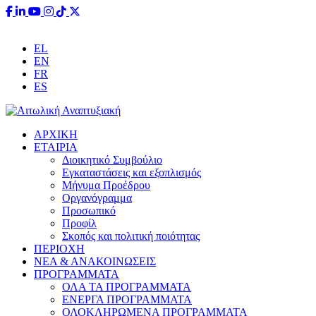
Έχετε ερωτήσεις;
info@aitoliki.gr
+30 26340 38110
EL
EN
FR
ES
ΑΡΧΙΚΗ
ΕΤΑΙΡΙΑ
Διοικητικό Συμβούλιο
Εγκαταστάσεις και εξοπλισμός
Μήνυμα Προέδρου
Οργανόγραμμα
Προσωπικό
Προφίλ
Σκοπός και πολιτική ποιότητας
ΠΕΡΙΟΧΗ
ΝΕΑ & ΑΝΑΚΟΙΝΩΣΕΙΣ
ΠΡΟΓΡΑΜΜΑΤΑ
ΟΛΑ ΤΑ ΠΡΟΓΡΑΜΜΑΤΑ
ΕΝΕΡΓΑ ΠΡΟΓΡΑΜΜΑΤΑ
ΟΛΟΚΛΗΡΩΜΕΝΑ ΠΡΟΓΡΑΜΜΑΤΑ