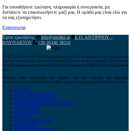
Για οποιαδήποτε ερώτηση, πληροφορία ή συνεργασία, μη
διστάσετε να επικοινωνήσετε μαζί μας. Η ομάδα μας είναι εδώ για
να σας εξυπηρετήσει.
Επικοινωνια
Έχετε ερωτήσεις;
info@aitoliki.gr
Ε.Ο. ΑΝΤΙΡΡΙΟΥ –
ΝΑΥΠΑΚΤΟΥ
+30 26340 38110
Ο νέος διαδικτυακός τόπος της εταιρείας αποτελεί το σύγχρονο μέσο ενημέρωσης
και επικοινωνίας της τοπικής κοινωνίας, των κοινωνικών εταίρων, των πολιτών
και ενδιαφερόμενων επενδυτών για όλες τις σημαντικές δράσεις και προγράμματά
της.
Στοχεύει στην ενημέρωση των φορέων και των πολιτών της περιοχής,
προσδοκώντας στην αξιοποίηση κάθε ευκαιρίας και χρηματοδοτικού εργαλείου.
ΕΤΑΙΡΕΙΑ
ΟΛΑ ΤΑ ΠΡΟΓΡΑΜΜΑΤΑ
ΕΝΕΡΓΑ ΠΡΟΓΡΑΜΜΑΤΑ
ΟΛΟΚΛΗΡΩΜΕΝΑ ΠΡΟΓΡΑΜΜΑΤΑ
ΠΡΟΚΗΡΥΞΕΙΣ
ΣΥΝΕΡΓΑΣΙΕΣ
ΠΕΡΙΟΧΗ
ΝΕΑ & ΑΝΑΚΟΙΝΩΣΕΙΣ
MULTIMEDIA
ΧΡΗΣΙΜΕΣ ΣΥΝΔΕΣΕΙΣ