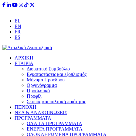
Έχετε ερωτήσεις;
info@aitoliki.gr
+30 26340 38110
EL
EN
FR
ES
ΑΡΧΙΚΗ
ΕΤΑΙΡΙΑ
Διοικητικό Συμβούλιο
Εγκαταστάσεις και εξοπλισμός
Μήνυμα Προέδρου
Οργανόγραμμα
Προσωπικό
Προφίλ
Σκοπός και πολιτική ποιότητας
ΠΕΡΙΟΧΗ
ΝΕΑ & ΑΝΑΚΟΙΝΩΣΕΙΣ
ΠΡΟΓΡΑΜΜΑΤΑ
ΟΛΑ ΤΑ ΠΡΟΓΡΑΜΜΑΤΑ
ΕΝΕΡΓΑ ΠΡΟΓΡΑΜΜΑΤΑ
ΟΛΟΚΛΗΡΩΜΕΝΑ ΠΡΟΓΡΑΜΜΑΤΑ