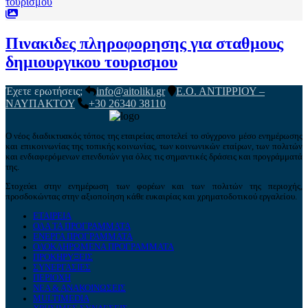
Πινακιδες πληροφορησης για σταθμους
δημιουργικου τουρισμου
Έχετε ερωτήσεις;
info@aitoliki.gr
Ε.Ο. ΑΝΤΙΡΡΙΟΥ –
ΝΑΥΠΑΚΤΟΥ
+30 26340 38110
Ο νέος διαδικτυακός τόπος της εταιρείας αποτελεί το σύγχρονο μέσο ενημέρωσης
και επικοινωνίας της τοπικής κοινωνίας, των κοινωνικών εταίρων, των πολιτών
και ενδιαφερόμενων επενδυτών για όλες τις σημαντικές δράσεις και προγράμματά
της.
Στοχεύει στην ενημέρωση των φορέων και των πολιτών της περιοχής,
προσδοκώντας στην αξιοποίηση κάθε ευκαιρίας και χρηματοδοτικού εργαλείου.
ΕΤΑΙΡΕΙΑ
ΟΛΑ ΤΑ ΠΡΟΓΡΑΜΜΑΤΑ
ΕΝΕΡΓΑ ΠΡΟΓΡΑΜΜΑΤΑ
ΟΛΟΚΛΗΡΩΜΕΝΑ ΠΡΟΓΡΑΜΜΑΤΑ
ΠΡΟΚΗΡΥΞΕΙΣ
ΣΥΝΕΡΓΑΣΙΕΣ
ΠΕΡΙΟΧΗ
ΝΕΑ & ΑΝΑΚΟΙΝΩΣΕΙΣ
MULTIMEDIA