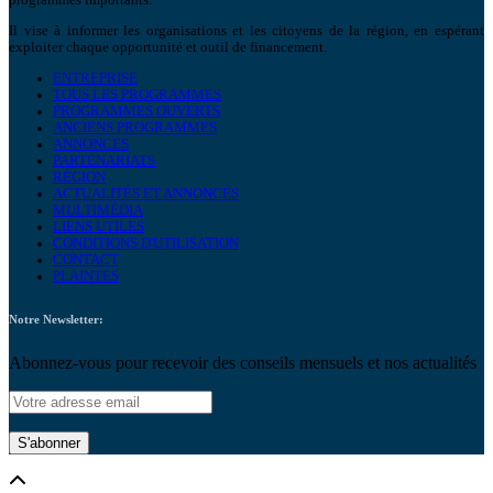
programmes importants.
Il vise à informer les organisations et les citoyens de la région, en espérant
exploiter chaque opportunité et outil de financement.
ENTREPRISE
TOUS LES PROGRAMMES
PROGRAMMES OUVERTS
ANCIENS PROGRAMMES
ANNONCES
PARTENARIATS
RÉGION
ACTUALITÉS ET ANNONCES
MULTIMÉDIA
LIENS UTILES
CONDITIONS D'UTILISATION
CONTACT
PLAINTES
Notre Newsletter:
Abonnez-vous pour recevoir des conseils mensuels et nos actualités