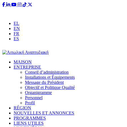
Questions?
info@aitoliki.gr
+30 26340 38110
EL
EN
FR
ES
MAISON
ENTREPRISE
Conseil d’administration
Installations et Équipements
Message du Président
Objectif et Politique Qualité
Organigramme
Personnel
Profil
RÉGION
NOUVELLES ET ANNONCES
PROGRAMMES
LIENS UTILES