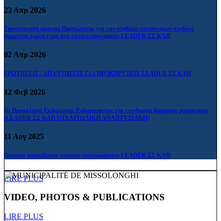
23
Απρ
2026
Τροποποιηση αρχειου Προσκλησης για την υποβολη επενδυτικων σχεδιων
δημοσιου χαρακτηρα στο τοπικο προγραμμα LEADER ΣΣ ΚΑΠ
02
Απρ
2026
ΕΡΩΤΗΣΕΙΣ / ΑΠΑΝΤΗΣΕΙΣ ΓΙΑ ΠΡΟΚΗΡΥΞΕΙΣ LEADER ΣΣ ΚΑΠ
12
Φεβ
2026
1η Προσκληση Εκδηλωσης Ενδιαφεροντος για επενδυσεις δημοσιου χαρακτηρα
(LEADER ΣΣ ΚΑΠ ΟΤΔ ΑΙΤΩΛΙΚΗ ΑΝΑΠΤΥΞΙΑΚΗ)
11
Αυγ
2025
Περιοχη παρεμβασης τοπικου προγραμματος LEADER ΣΣ ΚΑΠ
LIRE PLUS
VIDEO, PHOTOS & PUBLICATIONS
LIRE PLUS