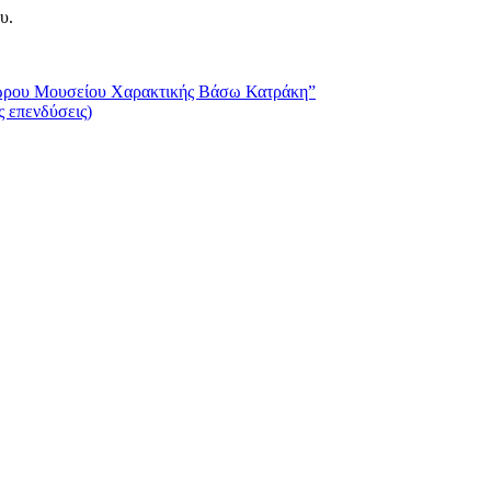
υ.
 χώρου Μουσείου Χαρακτικής Βάσω Κατράκη”
 επενδύσεις)