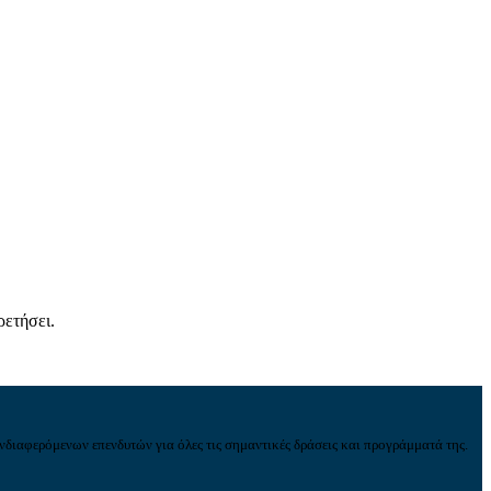
ρετήσει.
νδιαφερόμενων επενδυτών για όλες τις σημαντικές δράσεις και προγράμματά της.