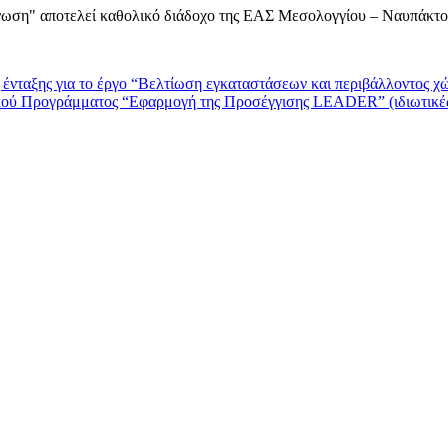
Ένωση" αποτελεί καθολικό διάδοχο της ΕΑΣ Μεσολογγίου – Ναυπάκτο
 ένταξης για το έργο “Βελτίωση εγκαταστάσεων και περιβάλλοντος
ού Προγράμματος “Εφαρμογή της Προσέγγισης LEADER” (ιδιωτικές