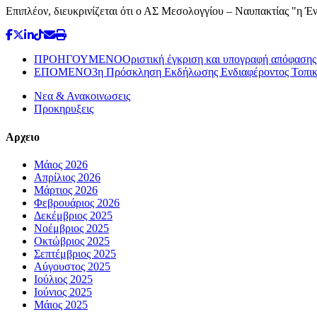
Επιπλέον, διευκρινίζεται ότι ο ΑΣ Μεσολογγίου – Ναυπακτίας "η 
ΠΡΟΗΓΟΥΜΕΝΟ
Οριστική έγκριση και υπογραφή απόφασης
ΕΠΟΜΕΝΟ
3η Πρόσκληση Εκδήλωσης Ενδιαφέροντος Τοπικ
Νεα & Ανακοινωσεις
Προκηρυξεις
Αρχειο
Μάιος 2026
Απρίλιος 2026
Μάρτιος 2026
Φεβρουάριος 2026
Δεκέμβριος 2025
Νοέμβριος 2025
Οκτώβριος 2025
Σεπτέμβριος 2025
Αύγουστος 2025
Ιούλιος 2025
Ιούνιος 2025
Μάιος 2025