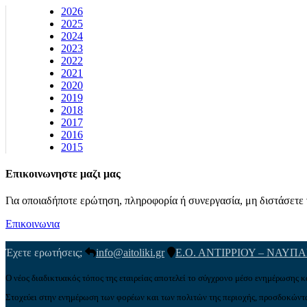
2026
2025
2024
2023
2022
2021
2020
2019
2018
2017
2016
2015
Επικοινωνηστε μαζι μας
Για οποιαδήποτε ερώτηση, πληροφορία ή συνεργασία, μη διστάσετε ν
Επικοινωνια
Έχετε ερωτήσεις;
info@aitoliki.gr
Ε.Ο. ΑΝΤΙΡΡΙΟΥ – ΝΑΥΠ
Ο νέος διαδικτυακός τόπος της εταιρείας αποτελεί το σύγχρονο μέσο ενημέρωσης κ
Στοχεύει στην ενημέρωση των φορέων και των πολιτών της περιοχής, προσδοκώντα