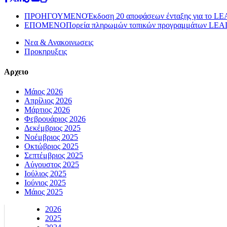
ΠΡΟΗΓΟΥΜΕΝΟ
Έκδοση 20 αποφάσεων ένταξης για το L
ΕΠΟΜΕΝΟ
Πορεία πληρωμών τοπικών προγραμμάτων
Νεα & Ανακοινωσεις
Προκηρυξεις
Αρχειο
Μάιος 2026
Απρίλιος 2026
Μάρτιος 2026
Φεβρουάριος 2026
Δεκέμβριος 2025
Νοέμβριος 2025
Οκτώβριος 2025
Σεπτέμβριος 2025
Αύγουστος 2025
Ιούλιος 2025
Ιούνιος 2025
Μάιος 2025
2026
2025