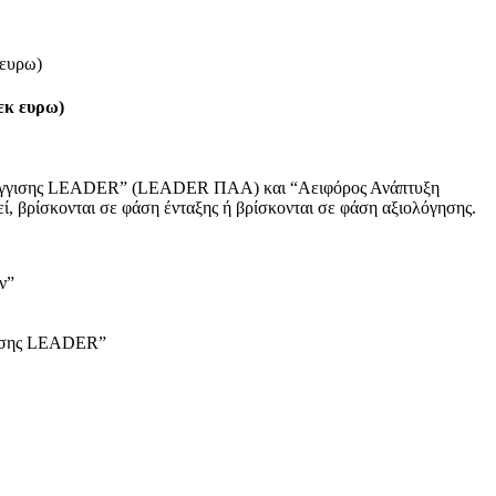
 ευρω)
εκ ευρω)
Προσέγγισης LEADER” (LEADER ΠΑΑ) και “Αειφόρος Ανάπτυξη
, βρίσκονται σε φάση ένταξης ή βρίσκονται σε φάση αξιολόγησης.
ν”
γγισης LEADER”