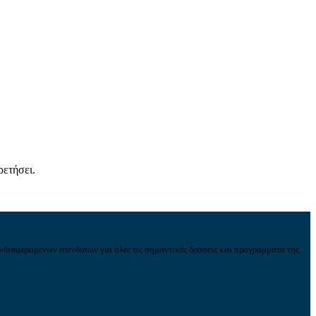
ρετήσει.
νδιαφερόμενων επενδυτών για όλες τις σημαντικές δράσεις και προγράμματά της.