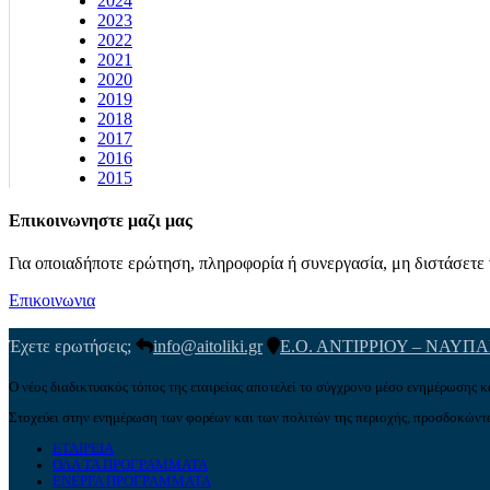
2024
2023
2022
2021
2020
2019
2018
2017
2016
2015
Επικοινωνηστε μαζι μας
Για οποιαδήποτε ερώτηση, πληροφορία ή συνεργασία, μη διστάσετε ν
Επικοινωνια
Έχετε ερωτήσεις;
info@aitoliki.gr
Ε.Ο. ΑΝΤΙΡΡΙΟΥ – ΝΑΥΠ
Ο νέος διαδικτυακός τόπος της εταιρείας αποτελεί το σύγχρονο μέσο ενημέρωσης κ
Στοχεύει στην ενημέρωση των φορέων και των πολιτών της περιοχής, προσδοκώντα
ΕΤΑΙΡΕΙΑ
ΟΛΑ ΤΑ ΠΡΟΓΡΑΜΜΑΤΑ
ΕΝΕΡΓΑ ΠΡΟΓΡΑΜΜΑΤΑ