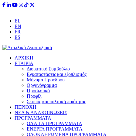
Έχετε ερωτήσεις;
info@aitoliki.gr
+30 26340 38110
EL
EN
FR
ES
ΑΡΧΙΚΗ
ΕΤΑΙΡΙΑ
Διοικητικό Συμβούλιο
Εγκαταστάσεις και εξοπλισμός
Μήνυμα Προέδρου
Οργανόγραμμα
Προσωπικό
Προφίλ
Σκοπός και πολιτική ποιότητας
ΠΕΡΙΟΧΗ
ΝΕΑ & ΑΝΑΚΟΙΝΩΣΕΙΣ
ΠΡΟΓΡΑΜΜΑΤΑ
ΟΛΑ ΤΑ ΠΡΟΓΡΑΜΜΑΤΑ
ΕΝΕΡΓΑ ΠΡΟΓΡΑΜΜΑΤΑ
ΟΛΟΚΛΗΡΩΜΕΝΑ ΠΡΟΓΡΑΜΜΑΤΑ