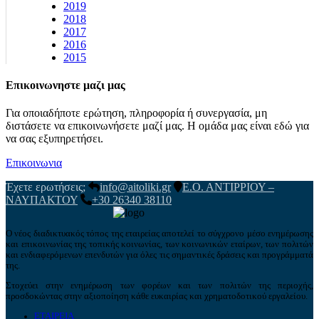
2019
2018
2017
2016
2015
Επικοινωνηστε μαζι μας
Για οποιαδήποτε ερώτηση, πληροφορία ή συνεργασία, μη
διστάσετε να επικοινωνήσετε μαζί μας. Η ομάδα μας είναι εδώ για
να σας εξυπηρετήσει.
Επικοινωνια
Έχετε ερωτήσεις;
info@aitoliki.gr
Ε.Ο. ΑΝΤΙΡΡΙΟΥ –
ΝΑΥΠΑΚΤΟΥ
+30 26340 38110
Ο νέος διαδικτυακός τόπος της εταιρείας αποτελεί το σύγχρονο μέσο ενημέρωσης
και επικοινωνίας της τοπικής κοινωνίας, των κοινωνικών εταίρων, των πολιτών
και ενδιαφερόμενων επενδυτών για όλες τις σημαντικές δράσεις και προγράμματά
της.
Στοχεύει στην ενημέρωση των φορέων και των πολιτών της περιοχής,
προσδοκώντας στην αξιοποίηση κάθε ευκαιρίας και χρηματοδοτικού εργαλείου.
ΕΤΑΙΡΕΙΑ