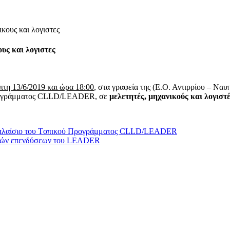
ους και λογιστες
ς και λογιστες
τη 13/6/2019 και ώρα 18:00
, στα γραφεία της (Ε.Ο. Αντιρρίου – Να
προγράμματος CLLD/LEADER, σε
μελετητές, μηχανικούς και λογιστ
το πλαίσιο του Tοπικού Προγράμματος CLLD/LEADER
τικών επενδύσεων του LEADER