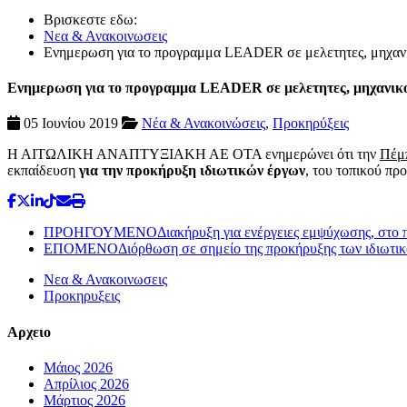
Βρισκεστε εδω:
Νεα & Ανακοινωσεις
Ενημερωση για το προγραμμα LEADER σε μελετητες, μηχανικ
Ενημερωση για το προγραμμα LEADER σε μελετητες, μηχανικου
05 Ιουνίου 2019
Νέα & Ανακοινώσεις
,
Προκηρύξεις
Η ΑΙΤΩΛΙΚΗ ΑΝΑΠΤΥΞΙΑΚΗ ΑΕ ΟΤΑ ενημερώνει ότι την
Πέμπ
εκπαίδευση
για την προκήρυξη ιδιωτικών έργων
, του τοπικού 
ΠΡΟΗΓΟΥΜΕΝΟ
Διακήρυξη για ενέργειες εμψύχωσης, σ
ΕΠΟΜΕΝΟ
Διόρθωση σε σημείο της προκήρυξης των ιδιω
Νεα & Ανακοινωσεις
Προκηρυξεις
Αρχειο
Μάιος 2026
Απρίλιος 2026
Μάρτιος 2026