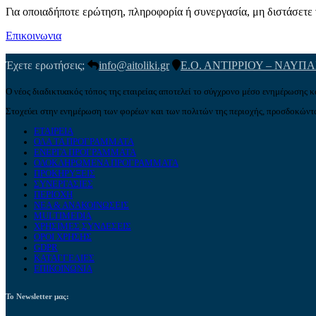
Για οποιαδήποτε ερώτηση, πληροφορία ή συνεργασία, μη διστάσετε ν
Επικοινωνια
Έχετε ερωτήσεις;
info@aitoliki.gr
Ε.Ο. ΑΝΤΙΡΡΙΟΥ – ΝΑΥΠ
Ο νέος διαδικτυακός τόπος της εταιρείας αποτελεί το σύγχρονο μέσο ενημέρωσης κ
Στοχεύει στην ενημέρωση των φορέων και των πολιτών της περιοχής, προσδοκώντα
ΕΤΑΙΡΕΙΑ
ΟΛΑ ΤΑ ΠΡΟΓΡΑΜΜΑΤΑ
ΕΝΕΡΓΑ ΠΡΟΓΡΑΜΜΑΤΑ
ΟΛΟΚΛΗΡΩΜΕΝΑ ΠΡΟΓΡΑΜΜΑΤΑ
ΠΡΟΚΗΡΥΞΕΙΣ
ΣΥΝΕΡΓΑΣΙΕΣ
ΠΕΡΙΟΧΗ
ΝΕΑ & ΑΝΑΚΟΙΝΩΣΕΙΣ
MULTIMEDIA
ΧΡΗΣΙΜΕΣ ΣΥΝΔΕΣΕΙΣ
ΟΡΟΙ ΧΡΗΣΗΣ
GDPR
ΚΑΤΑΓΓΕΛΙΕΣ
ΕΠΙΚΟΙΝΩΝΙΑ
Το Newsletter μας: