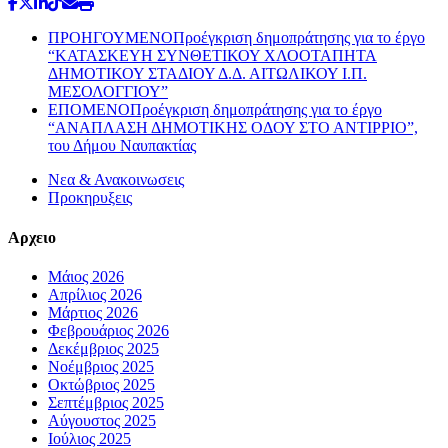
ΠΡΟΗΓΟΥΜΕΝΟ
Προέγκριση δημοπράτησης για το έργο
“ΚΑΤΑΣΚΕΥΗ ΣΥΝΘΕΤΙΚΟΥ ΧΛΟΟΤΑΠΗΤΑ
ΔΗΜΟΤΙΚΟΥ ΣΤΑΔΙΟΥ Δ.Δ. ΑΙΤΩΛΙΚΟΥ Ι.Π.
ΜΕΣΟΛΟΓΓΙΟΥ”
ΕΠΟΜΕΝΟ
Προέγκριση δημοπράτησης για το έργο
“ΑΝΑΠΛΑΣΗ ΔΗΜΟΤΙΚΗΣ ΟΔΟΥ ΣΤΟ ΑΝΤΙΡΡΙΟ”,
του Δήμου Ναυπακτίας
Νεα & Ανακοινωσεις
Προκηρυξεις
Αρχειο
Μάιος 2026
Απρίλιος 2026
Μάρτιος 2026
Φεβρουάριος 2026
Δεκέμβριος 2025
Νοέμβριος 2025
Οκτώβριος 2025
Σεπτέμβριος 2025
Αύγουστος 2025
Ιούλιος 2025