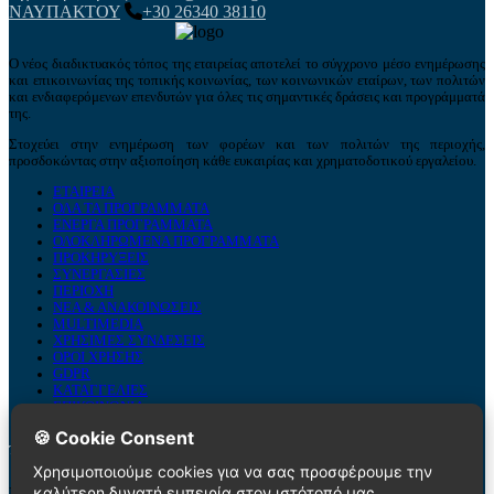
ΝΑΥΠΑΚΤΟΥ
+30 26340 38110
Ο νέος διαδικτυακός τόπος της εταιρείας αποτελεί το σύγχρονο μέσο ενημέρωσης
και επικοινωνίας της τοπικής κοινωνίας, των κοινωνικών εταίρων, των πολιτών
και ενδιαφερόμενων επενδυτών για όλες τις σημαντικές δράσεις και προγράμματά
της.
Στοχεύει στην ενημέρωση των φορέων και των πολιτών της περιοχής,
προσδοκώντας στην αξιοποίηση κάθε ευκαιρίας και χρηματοδοτικού εργαλείου.
ΕΤΑΙΡΕΙΑ
ΟΛΑ ΤΑ ΠΡΟΓΡΑΜΜΑΤΑ
ΕΝΕΡΓΑ ΠΡΟΓΡΑΜΜΑΤΑ
ΟΛΟΚΛΗΡΩΜΕΝΑ ΠΡΟΓΡΑΜΜΑΤΑ
ΠΡΟΚΗΡΥΞΕΙΣ
ΣΥΝΕΡΓΑΣΙΕΣ
ΠΕΡΙΟΧΗ
ΝΕΑ & ΑΝΑΚΟΙΝΩΣΕΙΣ
MULTIMEDIA
ΧΡΗΣΙΜΕΣ ΣΥΝΔΕΣΕΙΣ
ΟΡΟΙ ΧΡΗΣΗΣ
GDPR
ΚΑΤΑΓΓΕΛΙΕΣ
ΕΠΙΚΟΙΝΩΝΙΑ
🍪 Cookie Consent
Το Newsletter μας:
Χρησιμοποιούμε cookies για να σας προσφέρουμε την
καλύτερη δυνατή εμπειρία στον ιστότοπό μας.
Εγγραφείτε για να λαμβάνετε μηνιαίες συμβουλές & τα νέα μας