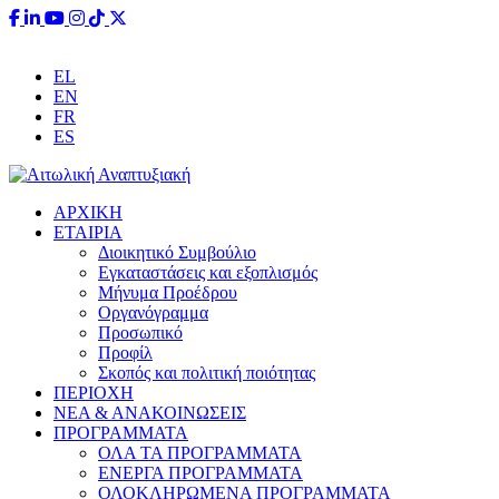
Έχετε ερωτήσεις;
info@aitoliki.gr
+30 26340 38110
EL
EN
FR
ES
ΑΡΧΙΚΗ
ΕΤΑΙΡΙΑ
Διοικητικό Συμβούλιο
Εγκαταστάσεις και εξοπλισμός
Μήνυμα Προέδρου
Οργανόγραμμα
Προσωπικό
Προφίλ
Σκοπός και πολιτική ποιότητας
ΠΕΡΙΟΧΗ
ΝΕΑ & ΑΝΑΚΟΙΝΩΣΕΙΣ
ΠΡΟΓΡΑΜΜΑΤΑ
ΟΛΑ ΤΑ ΠΡΟΓΡΑΜΜΑΤΑ
ΕΝΕΡΓΑ ΠΡΟΓΡΑΜΜΑΤΑ
ΟΛΟΚΛΗΡΩΜΕΝΑ ΠΡΟΓΡΑΜΜΑΤΑ