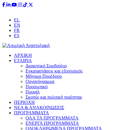
Έχετε ερωτήσεις;
info@aitoliki.gr
+30 26340 38110
EL
EN
FR
ES
ΑΡΧΙΚΗ
ΕΤΑΙΡΙΑ
Διοικητικό Συμβούλιο
Εγκαταστάσεις και εξοπλισμός
Μήνυμα Προέδρου
Οργανόγραμμα
Προσωπικό
Προφίλ
Σκοπός και πολιτική ποιότητας
ΠΕΡΙΟΧΗ
ΝΕΑ & ΑΝΑΚΟΙΝΩΣΕΙΣ
ΠΡΟΓΡΑΜΜΑΤΑ
ΟΛΑ ΤΑ ΠΡΟΓΡΑΜΜΑΤΑ
ΕΝΕΡΓΑ ΠΡΟΓΡΑΜΜΑΤΑ
ΟΛΟΚΛΗΡΩΜΕΝΑ ΠΡΟΓΡΑΜΜΑΤΑ