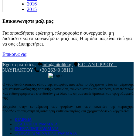
2016
2015
Επικοινωνηστε μαζι μας
Για οποιαδήποτε ερώτηση, πληροφορία ή συνεργασία, μη
διστάσετε να επικοινωνήσετε μαζί μας. Η ομάδα μας είναι εδώ για
να σας εξυπηρετήσει.
Επικοινωνια
Έχετε ερωτήσεις;
info@aitoliki.gr
Ε.Ο. ΑΝΤΙΡΡΙΟΥ –
ΝΑΥΠΑΚΤΟΥ
+30 26340 38110
Ο νέος διαδικτυακός τόπος της εταιρείας αποτελεί το σύγχρονο μέσο ενημέρωσης
και επικοινωνίας της τοπικής κοινωνίας, των κοινωνικών εταίρων, των πολιτών
και ενδιαφερόμενων επενδυτών για όλες τις σημαντικές δράσεις και προγράμματά
της.
Στοχεύει στην ενημέρωση των φορέων και των πολιτών της περιοχής,
προσδοκώντας στην αξιοποίηση κάθε ευκαιρίας και χρηματοδοτικού εργαλείου.
ΕΤΑΙΡΕΙΑ
ΟΛΑ ΤΑ ΠΡΟΓΡΑΜΜΑΤΑ
ΕΝΕΡΓΑ ΠΡΟΓΡΑΜΜΑΤΑ
ΟΛΟΚΛΗΡΩΜΕΝΑ ΠΡΟΓΡΑΜΜΑΤΑ