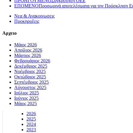
ΠΡΟΗΓΟΥΜΕΝΟ
Συγκρότηση ΟΕΕ
ΕΠΟΜΕΝΟ
Προσωρινά αποτελέσματα για την Πρόσκληση Εκδ
Νεα & Ανακοινωσεις
Προκηρυξεις
Αρχειο
Μάιος 2026
Απρίλιος 2026
Μάρτιος 2026
Φεβρουάριος 2026
Δεκέμβριος 2025
Νοέμβριος 2025
Οκτώβριος 2025
Σεπτέμβριος 2025
Αύγουστος 2025
Ιούλιος 2025
Ιούνιος 2025
Μάιος 2025
2026
2025
2024
2023