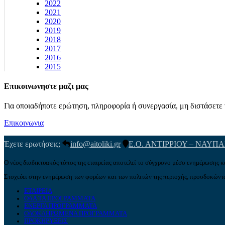
2022
2021
2020
2019
2018
2017
2016
2015
Επικοινωνηστε μαζι μας
Για οποιαδήποτε ερώτηση, πληροφορία ή συνεργασία, μη διστάσετε ν
Επικοινωνια
Έχετε ερωτήσεις;
info@aitoliki.gr
Ε.Ο. ΑΝΤΙΡΡΙΟΥ – ΝΑΥΠ
Ο νέος διαδικτυακός τόπος της εταιρείας αποτελεί το σύγχρονο μέσο ενημέρωσης κ
Στοχεύει στην ενημέρωση των φορέων και των πολιτών της περιοχής, προσδοκώντα
ΕΤΑΙΡΕΙΑ
ΟΛΑ ΤΑ ΠΡΟΓΡΑΜΜΑΤΑ
ΕΝΕΡΓΑ ΠΡΟΓΡΑΜΜΑΤΑ
ΟΛΟΚΛΗΡΩΜΕΝΑ ΠΡΟΓΡΑΜΜΑΤΑ
ΠΡΟΚΗΡΥΞΕΙΣ