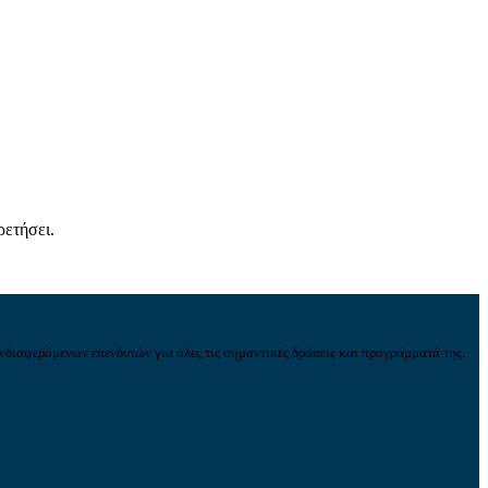
ρετήσει.
νδιαφερόμενων επενδυτών για όλες τις σημαντικές δράσεις και προγράμματά της.