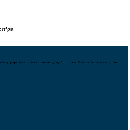
ρετήσει.
νδιαφερόμενων επενδυτών για όλες τις σημαντικές δράσεις και προγράμματά της.