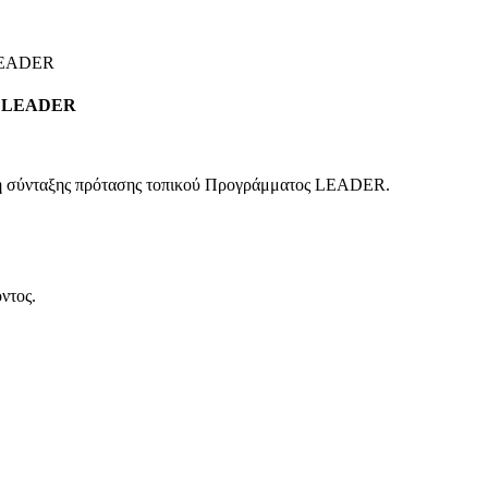
 LEADER
ος LEADER
 σύνταξης πρότασης τοπικού Προγράμματος LEADER.
ντος.