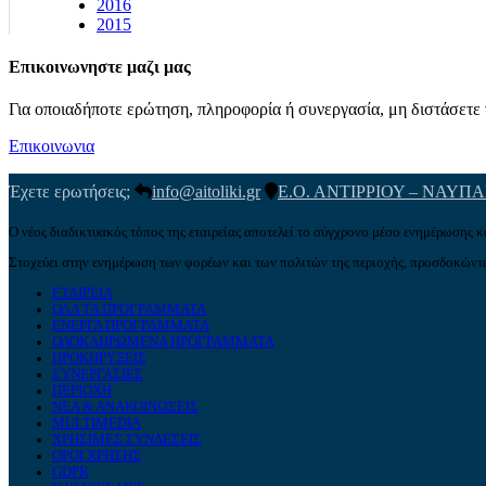
2016
2015
Επικοινωνηστε μαζι μας
Για οποιαδήποτε ερώτηση, πληροφορία ή συνεργασία, μη διστάσετε ν
Επικοινωνια
Έχετε ερωτήσεις;
info@aitoliki.gr
Ε.Ο. ΑΝΤΙΡΡΙΟΥ – ΝΑΥΠ
Ο νέος διαδικτυακός τόπος της εταιρείας αποτελεί το σύγχρονο μέσο ενημέρωσης κ
Στοχεύει στην ενημέρωση των φορέων και των πολιτών της περιοχής, προσδοκώντα
ΕΤΑΙΡΕΙΑ
ΟΛΑ ΤΑ ΠΡΟΓΡΑΜΜΑΤΑ
ΕΝΕΡΓΑ ΠΡΟΓΡΑΜΜΑΤΑ
ΟΛΟΚΛΗΡΩΜΕΝΑ ΠΡΟΓΡΑΜΜΑΤΑ
ΠΡΟΚΗΡΥΞΕΙΣ
ΣΥΝΕΡΓΑΣΙΕΣ
ΠΕΡΙΟΧΗ
ΝΕΑ & ΑΝΑΚΟΙΝΩΣΕΙΣ
MULTIMEDIA
ΧΡΗΣΙΜΕΣ ΣΥΝΔΕΣΕΙΣ
ΟΡΟΙ ΧΡΗΣΗΣ
GDPR