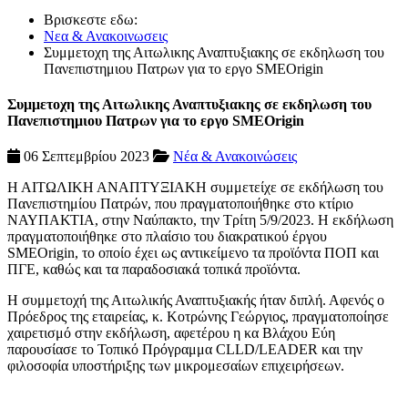
Βρισκεστε εδω:
Νεα & Ανακοινωσεις
Συμμετοχη της Αιτωλικης Αναπτυξιακης σε εκδηλωση του
Πανεπιστημιου Πατρων για το εργο SMEOrigin
Συμμετοχη της Αιτωλικης Αναπτυξιακης σε εκδηλωση του
Πανεπιστημιου Πατρων για το εργο SMEOrigin
06 Σεπτεμβρίου 2023
Νέα & Ανακοινώσεις
Η ΑΙΤΩΛΙΚΗ ΑΝΑΠΤΥΞΙΑΚΗ συμμετείχε σε εκδήλωση του
Πανεπιστημίου Πατρών, που πραγματοποιήθηκε στο κτίριο
ΝΑΥΠΑΚΤΙΑ, στην Ναύπακτο, την Τρίτη 5/9/2023. Η εκδήλωση
πραγματοποιήθηκε στο πλαίσιο του διακρατικού έργου
SMEOrigin, το οποίο έχει ως αντικείμενο τα προϊόντα ΠΟΠ και
ΠΓΕ, καθώς και τα παραδοσιακά τοπικά προϊόντα.
Η συμμετοχή της Αιτωλικής Αναπτυξιακής ήταν διπλή. Αφενός ο
Πρόεδρος της εταιρείας, κ. Κοτρώνης Γεώργιος, πραγματοποίησε
χαιρετισμό στην εκδήλωση, αφετέρου η κα Βλάχου Εύη
παρουσίασε το Τοπικό Πρόγραμμα CLLD/LEADER και την
φιλοσοφία υποστήριξης των μικρομεσαίων επιχειρήσεων.