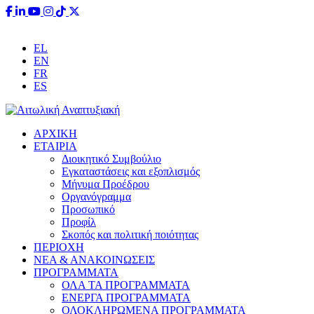
Έχετε ερωτήσεις;
info@aitoliki.gr
+30 26340 38110
EL
EN
FR
ES
ΑΡΧΙΚΗ
ΕΤΑΙΡΙΑ
Διοικητικό Συμβούλιο
Εγκαταστάσεις και εξοπλισμός
Μήνυμα Προέδρου
Οργανόγραμμα
Προσωπικό
Προφίλ
Σκοπός και πολιτική ποιότητας
ΠΕΡΙΟΧΗ
ΝΕΑ & ΑΝΑΚΟΙΝΩΣΕΙΣ
ΠΡΟΓΡΑΜΜΑΤΑ
ΟΛΑ ΤΑ ΠΡΟΓΡΑΜΜΑΤΑ
ΕΝΕΡΓΑ ΠΡΟΓΡΑΜΜΑΤΑ
ΟΛΟΚΛΗΡΩΜΕΝΑ ΠΡΟΓΡΑΜΜΑΤΑ