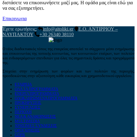
διστάσετε να επικοινωνήσετε μαζί μας. Η ομάδα μας είναι εδώ για
να σας εξυπηρετήσει.
Επικοινωνια
Έχετε ερωτήσεις;
info@aitoliki.gr
Ε.Ο. ΑΝΤΙΡΡΙΟΥ –
ΝΑΥΠΑΚΤΟΥ
+30 26340 38110
Ο νέος διαδικτυακός τόπος της εταιρείας αποτελεί το σύγχρονο μέσο ενημέρωσης
και επικοινωνίας της τοπικής κοινωνίας, των κοινωνικών εταίρων, των πολιτών
και ενδιαφερόμενων επενδυτών για όλες τις σημαντικές δράσεις και προγράμματά
της.
Στοχεύει στην ενημέρωση των φορέων και των πολιτών της περιοχής,
προσδοκώντας στην αξιοποίηση κάθε ευκαιρίας και χρηματοδοτικού εργαλείου.
ΕΤΑΙΡΕΙΑ
ΟΛΑ ΤΑ ΠΡΟΓΡΑΜΜΑΤΑ
ΕΝΕΡΓΑ ΠΡΟΓΡΑΜΜΑΤΑ
ΟΛΟΚΛΗΡΩΜΕΝΑ ΠΡΟΓΡΑΜΜΑΤΑ
ΠΡΟΚΗΡΥΞΕΙΣ
ΣΥΝΕΡΓΑΣΙΕΣ
ΠΕΡΙΟΧΗ
ΝΕΑ & ΑΝΑΚΟΙΝΩΣΕΙΣ
MULTIMEDIA
ΧΡΗΣΙΜΕΣ ΣΥΝΔΕΣΕΙΣ
ΟΡΟΙ ΧΡΗΣΗΣ
GDPR