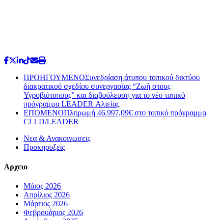
ΠΡΟΗΓΟΥΜΕΝΟ
Συνεδρίαση άτυπου τοπικού δικτύου
διακρατικού σχεδίου συνεργασίας “Ζωή στους
Υγροβιότοπους” και διαβούλευση για το νέο τοπικό
πρόγραμμα LEADER Αλιείας
ΕΠΟΜΕΝΟ
Πληρωμή 46.997,09€ στο τοπικό πρόγραμμα
CLLD/LEADER
Νεα & Ανακοινωσεις
Προκηρυξεις
Αρχειο
Μάιος 2026
Απρίλιος 2026
Μάρτιος 2026
Φεβρουάριος 2026