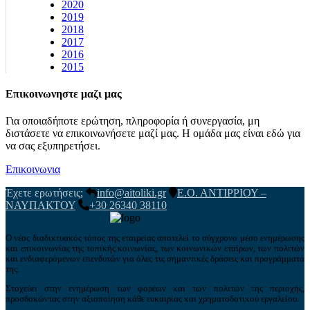
2020
2019
2018
2017
2016
2015
Επικοινωνηστε μαζι μας
Για οποιαδήποτε ερώτηση, πληροφορία ή συνεργασία, μη
διστάσετε να επικοινωνήσετε μαζί μας. Η ομάδα μας είναι εδώ για
να σας εξυπηρετήσει.
Επικοινωνια
Έχετε ερωτήσεις;
info@aitoliki.gr
Ε.Ο. ΑΝΤΙΡΡΙΟΥ –
ΝΑΥΠΑΚΤΟΥ
+30 26340 38110
Ο νέος διαδικτυακός τόπος της εταιρείας αποτελεί το σύγχρονο μέσο ενημέρωσης
και επικοινωνίας της τοπικής κοινωνίας, των κοινωνικών εταίρων, των πολιτών
και ενδιαφερόμενων επενδυτών για όλες τις σημαντικές δράσεις και προγράμματά
της.
Στοχεύει στην ενημέρωση των φορέων και των πολιτών της περιοχής,
προσδοκώντας στην αξιοποίηση κάθε ευκαιρίας και χρηματοδοτικού εργαλείου.