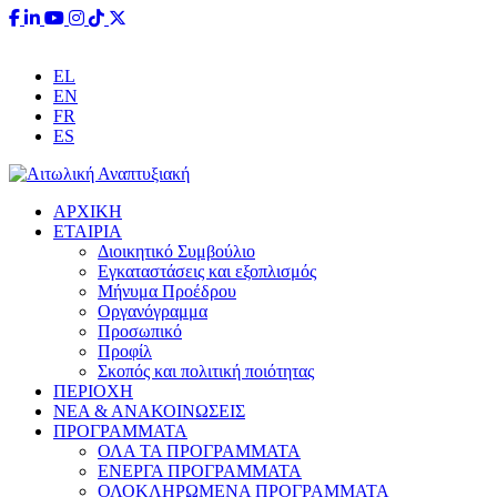
Έχετε ερωτήσεις;
info@aitoliki.gr
+30 26340 38110
EL
EN
FR
ES
ΑΡΧΙΚΗ
ΕΤΑΙΡΙΑ
Διοικητικό Συμβούλιο
Εγκαταστάσεις και εξοπλισμός
Μήνυμα Προέδρου
Οργανόγραμμα
Προσωπικό
Προφίλ
Σκοπός και πολιτική ποιότητας
ΠΕΡΙΟΧΗ
ΝΕΑ & ΑΝΑΚΟΙΝΩΣΕΙΣ
ΠΡΟΓΡΑΜΜΑΤΑ
ΟΛΑ ΤΑ ΠΡΟΓΡΑΜΜΑΤΑ
ΕΝΕΡΓΑ ΠΡΟΓΡΑΜΜΑΤΑ
ΟΛΟΚΛΗΡΩΜΕΝΑ ΠΡΟΓΡΑΜΜΑΤΑ