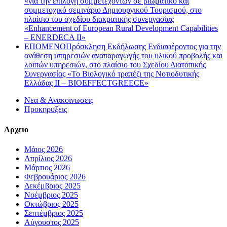
«για την επιλογή συμμετεχόντων σε βιωματικό και
συμμετοχικό σεμινάριο Δημιουργικού Τουρισμού, στο
πλαίσιο του σχεδίου διακρατικής συνεργασίας
«Enhancement of European Rural Development Capabilities
– ENERDECA II»
ΕΠΟΜΕΝΟ
Πρόσκληση Εκδήλωσης Ενδιαφέροντος για την
ανάθεση υπηρεσιών αναπαραγωγής του υλικού προβολής και
λοιπών υπηρεσιών, στο πλαίσιο του Σχεδίου Διατοπικής
Συνεργασίας «Το Βιολογικό τραπέζι της Νοτιοδυτικής
Ελλάδας ΙΙ – BIOEFFECTGREECE»
Νεα & Ανακοινωσεις
Προκηρυξεις
Αρχειο
Μάιος 2026
Απρίλιος 2026
Μάρτιος 2026
Φεβρουάριος 2026
Δεκέμβριος 2025
Νοέμβριος 2025
Οκτώβριος 2025
Σεπτέμβριος 2025
Αύγουστος 2025