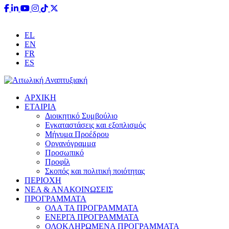
Έχετε ερωτήσεις;
info@aitoliki.gr
+30 26340 38110
EL
EN
FR
ES
ΑΡΧΙΚΗ
ΕΤΑΙΡΙΑ
Διοικητικό Συμβούλιο
Εγκαταστάσεις και εξοπλισμός
Μήνυμα Προέδρου
Οργανόγραμμα
Προσωπικό
Προφίλ
Σκοπός και πολιτική ποιότητας
ΠΕΡΙΟΧΗ
ΝΕΑ & ΑΝΑΚΟΙΝΩΣΕΙΣ
ΠΡΟΓΡΑΜΜΑΤΑ
ΟΛΑ ΤΑ ΠΡΟΓΡΑΜΜΑΤΑ
ΕΝΕΡΓΑ ΠΡΟΓΡΑΜΜΑΤΑ
ΟΛΟΚΛΗΡΩΜΕΝΑ ΠΡΟΓΡΑΜΜΑΤΑ