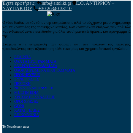
Έχετε ερωτήσεις;
info@aitoliki.gr
Ε.Ο. ΑΝΤΙΡΡΙΟΥ –
ΝΑΥΠΑΚΤΟΥ
+30 26340 38110
Ο νέος διαδικτυακός τόπος της εταιρείας αποτελεί το σύγχρονο μέσο ενημέρωσης
και επικοινωνίας της τοπικής κοινωνίας, των κοινωνικών εταίρων, των πολιτών
και ενδιαφερόμενων επενδυτών για όλες τις σημαντικές δράσεις και προγράμματά
της.
Στοχεύει στην ενημέρωση των φορέων και των πολιτών της περιοχής,
προσδοκώντας στην αξιοποίηση κάθε ευκαιρίας και χρηματοδοτικού εργαλείου.
ΕΤΑΙΡΕΙΑ
ΟΛΑ ΤΑ ΠΡΟΓΡΑΜΜΑΤΑ
ΕΝΕΡΓΑ ΠΡΟΓΡΑΜΜΑΤΑ
ΟΛΟΚΛΗΡΩΜΕΝΑ ΠΡΟΓΡΑΜΜΑΤΑ
ΠΡΟΚΗΡΥΞΕΙΣ
ΣΥΝΕΡΓΑΣΙΕΣ
ΠΕΡΙΟΧΗ
ΝΕΑ & ΑΝΑΚΟΙΝΩΣΕΙΣ
MULTIMEDIA
ΧΡΗΣΙΜΕΣ ΣΥΝΔΕΣΕΙΣ
ΟΡΟΙ ΧΡΗΣΗΣ
GDPR
ΚΑΤΑΓΓΕΛΙΕΣ
ΕΠΙΚΟΙΝΩΝΙΑ
Το Newsletter μας: