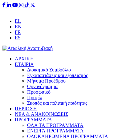
Έχετε ερωτήσεις;
info@aitoliki.gr
+30 26340 38110
EL
EN
FR
ES
ΑΡΧΙΚΗ
ΕΤΑΙΡΙΑ
Διοικητικό Συμβούλιο
Εγκαταστάσεις και εξοπλισμός
Μήνυμα Προέδρου
Οργανόγραμμα
Προσωπικό
Προφίλ
Σκοπός και πολιτική ποιότητας
ΠΕΡΙΟΧΗ
ΝΕΑ & ΑΝΑΚΟΙΝΩΣΕΙΣ
ΠΡΟΓΡΑΜΜΑΤΑ
ΟΛΑ ΤΑ ΠΡΟΓΡΑΜΜΑΤΑ
ΕΝΕΡΓΑ ΠΡΟΓΡΑΜΜΑΤΑ
ΟΛΟΚΛΗΡΩΜΕΝΑ ΠΡΟΓΡΑΜΜΑΤΑ