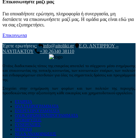
Επικοινωνηστε μαζι μας
Για οποιαδήποτε ερώτηση, πληροφορία ή συνεργασία, μη
διστάσετε να επικοινωνήσετε μαζί μας. Η ομάδα μας είναι εδώ για
να σας εξυπηρετήσει.
Επικοινωνια
Έχετε ερωτήσεις;
info@aitoliki.gr
Ε.Ο. ΑΝΤΙΡΡΙΟΥ –
ΝΑΥΠΑΚΤΟΥ
+30 26340 38110
Ο νέος διαδικτυακός τόπος της εταιρείας αποτελεί το σύγχρονο μέσο ενημέρωσης
και επικοινωνίας της τοπικής κοινωνίας, των κοινωνικών εταίρων, των πολιτών
και ενδιαφερόμενων επενδυτών για όλες τις σημαντικές δράσεις και προγράμματά
της.
Στοχεύει στην ενημέρωση των φορέων και των πολιτών της περιοχής,
προσδοκώντας στην αξιοποίηση κάθε ευκαιρίας και χρηματοδοτικού εργαλείου.
ΕΤΑΙΡΕΙΑ
ΟΛΑ ΤΑ ΠΡΟΓΡΑΜΜΑΤΑ
ΕΝΕΡΓΑ ΠΡΟΓΡΑΜΜΑΤΑ
ΟΛΟΚΛΗΡΩΜΕΝΑ ΠΡΟΓΡΑΜΜΑΤΑ
ΠΡΟΚΗΡΥΞΕΙΣ
ΣΥΝΕΡΓΑΣΙΕΣ
ΠΕΡΙΟΧΗ
ΝΕΑ & ΑΝΑΚΟΙΝΩΣΕΙΣ