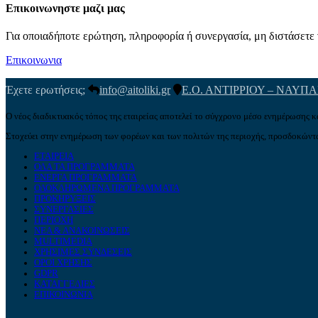
Επικοινωνηστε μαζι μας
Για οποιαδήποτε ερώτηση, πληροφορία ή συνεργασία, μη διστάσετε ν
Επικοινωνια
Έχετε ερωτήσεις;
info@aitoliki.gr
Ε.Ο. ΑΝΤΙΡΡΙΟΥ – ΝΑΥΠ
Ο νέος διαδικτυακός τόπος της εταιρείας αποτελεί το σύγχρονο μέσο ενημέρωσης κ
Στοχεύει στην ενημέρωση των φορέων και των πολιτών της περιοχής, προσδοκώντα
ΕΤΑΙΡΕΙΑ
ΟΛΑ ΤΑ ΠΡΟΓΡΑΜΜΑΤΑ
ΕΝΕΡΓΑ ΠΡΟΓΡΑΜΜΑΤΑ
ΟΛΟΚΛΗΡΩΜΕΝΑ ΠΡΟΓΡΑΜΜΑΤΑ
ΠΡΟΚΗΡΥΞΕΙΣ
ΣΥΝΕΡΓΑΣΙΕΣ
ΠΕΡΙΟΧΗ
ΝΕΑ & ΑΝΑΚΟΙΝΩΣΕΙΣ
MULTIMEDIA
ΧΡΗΣΙΜΕΣ ΣΥΝΔΕΣΕΙΣ
ΟΡΟΙ ΧΡΗΣΗΣ
GDPR
ΚΑΤΑΓΓΕΛΙΕΣ
ΕΠΙΚΟΙΝΩΝΙΑ