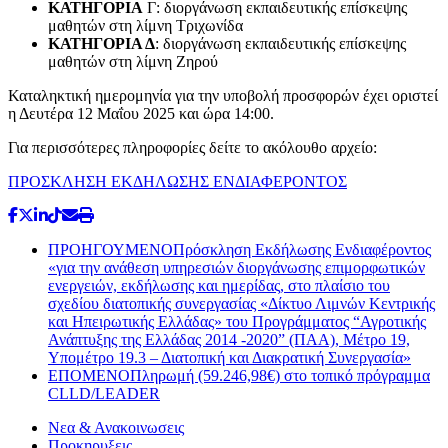
ΚΑΤΗΓΟΡΙΑ
Γ: διοργάνωση εκπαιδευτικής επίσκεψης
μαθητών στη λίμνη Τριχωνίδα
ΚΑΤΗΓΟΡΙΑ Δ
: διοργάνωση εκπαιδευτικής επίσκεψης
μαθητών στη λίμνη Ζηρού
Καταληκτική ημερομηνία για την υποβολή προσφορών έχει οριστεί
η Δευτέρα 12 Μαΐου 2025 και ώρα 14:00.
Για περισσότερες πληροφορίες δείτε το ακόλουθο αρχείο:
ΠΡΟΣΚΛΗΣΗ ΕΚΔΗΛΩΣΗΣ ΕΝΔΙΑΦΕΡΟΝΤΟΣ
ΠΡΟΗΓΟΥΜΕΝΟ
Πρόσκληση Εκδήλωσης Ενδιαφέροντος
«για την ανάθεση υπηρεσιών διοργάνωσης επιμορφωτικών
ενεργειών, εκδήλωσης και ημερίδας, στο πλαίσιο του
σχεδίου διατοπικής συνεργασίας «Δίκτυο Λιμνών Κεντρικής
και Ηπειρωτικής Ελλάδας» του Προγράμματος “Αγροτικής
Ανάπτυξης της Ελλάδας 2014 -2020” (ΠΑΑ), Μέτρο 19,
Υπομέτρο 19.3 – Διατοπική και Διακρατική Συνεργασία»
ΕΠΟΜΕΝΟ
Πληρωμή (59.246,98€) στο τοπικό πρόγραμμα
CLLD/LEADER
Νεα & Ανακοινωσεις
Προκηρυξεις