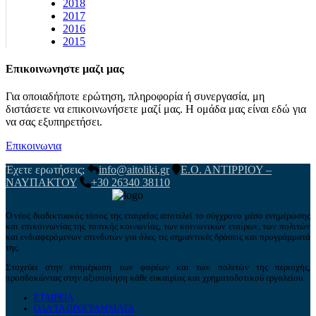
2018
2017
2016
2015
Επικοινωνηστε μαζι μας
Για οποιαδήποτε ερώτηση, πληροφορία ή συνεργασία, μη
διστάσετε να επικοινωνήσετε μαζί μας. Η ομάδα μας είναι εδώ για
να σας εξυπηρετήσει.
Επικοινωνια
Έχετε ερωτήσεις;
info@aitoliki.gr
Ε.Ο. ΑΝΤΙΡΡΙΟΥ –
ΝΑΥΠΑΚΤΟΥ
+30 26340 38110
Ο νέος διαδικτυακός τόπος της εταιρείας αποτελεί το σύγχρονο μέσο ενημέρωσης
και επικοινωνίας της τοπικής κοινωνίας, των κοινωνικών εταίρων, των πολιτών
και ενδιαφερόμενων επενδυτών για όλες τις σημαντικές δράσεις και προγράμματά
της.
Στοχεύει στην ενημέρωση των φορέων και των πολιτών της περιοχής,
προσδοκώντας στην αξιοποίηση κάθε ευκαιρίας και χρηματοδοτικού εργαλείου.
ΕΤΑΙΡΕΙΑ
ΟΛΑ ΤΑ ΠΡΟΓΡΑΜΜΑΤΑ