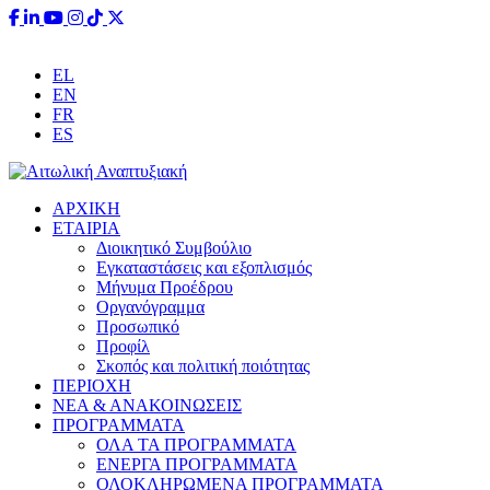
Έχετε ερωτήσεις;
info@aitoliki.gr
+30 26340 38110
EL
EN
FR
ES
ΑΡΧΙΚΗ
ΕΤΑΙΡΙΑ
Διοικητικό Συμβούλιο
Εγκαταστάσεις και εξοπλισμός
Μήνυμα Προέδρου
Οργανόγραμμα
Προσωπικό
Προφίλ
Σκοπός και πολιτική ποιότητας
ΠΕΡΙΟΧΗ
ΝΕΑ & ΑΝΑΚΟΙΝΩΣΕΙΣ
ΠΡΟΓΡΑΜΜΑΤΑ
ΟΛΑ ΤΑ ΠΡΟΓΡΑΜΜΑΤΑ
ΕΝΕΡΓΑ ΠΡΟΓΡΑΜΜΑΤΑ
ΟΛΟΚΛΗΡΩΜΕΝΑ ΠΡΟΓΡΑΜΜΑΤΑ